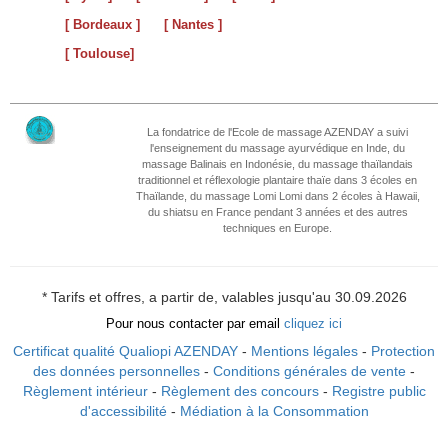
[ Bordeaux ]
[ Nantes ]
[ Toulouse]
La fondatrice de l'Ecole de massage AZENDAY a suivi
l'enseignement du massage ayurvédique en Inde, du
massage Balinais en Indonésie, du massage thaïlandais
traditionnel et réflexologie plantaire thaïe dans 3 écoles en
Thaïlande, du massage Lomi Lomi dans 2 écoles à Hawaii,
du shiatsu en France pendant 3 années et des autres
techniques en Europe.
* Tarifs et offres, a partir de, valables jusqu'au 30.09.2026
Pour nous contacter par email
cliquez ici
Certificat qualité Qualiopi AZENDAY
-
Mentions légales
-
Protection
des données personnelles
-
Conditions générales de vente
-
Règlement intérieur
-
Règlement des concours
-
Registre public
d'accessibilité
-
Médiation à la Consommation