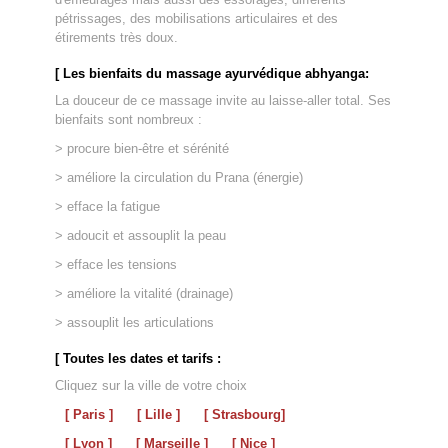
pétrissages, des mobilisations articulaires et des
étirements très doux.
[ Les bienfaits du massage ayurvédique abhyanga:
La douceur de ce massage invite au laisse-aller total. Ses
bienfaits sont nombreux :
> procure bien-être et sérénité
> améliore la circulation du Prana (énergie)
> efface la fatigue
> adoucit et assouplit la peau
> efface les tensions
> améliore la vitalité (drainage)
> assouplit les articulations
[ Toutes les dates et tarifs :
Cliquez sur la ville de votre choix
[ Paris ]
[ Lille ]
[ Strasbourg]
[ Lyon ]
[ Marseille ]
[ Nice ]