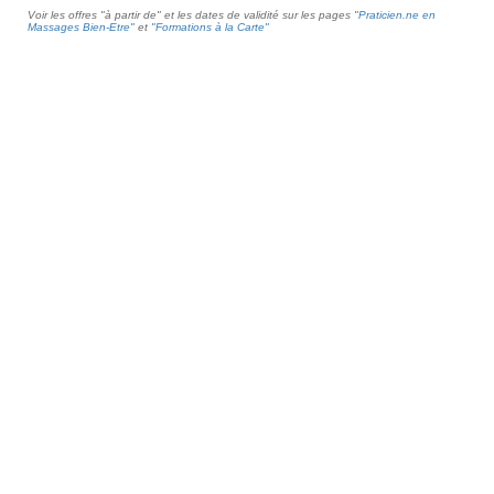
Voir les offres "à partir de" et les dates de validité sur les pages
"Praticien.ne en
Massages Bien-Etre"
et
"Formations à la Carte"