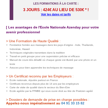
LES FORMATIONS À LA CARTE :
3 JOURS : 424€ AU LIEU DE 530€ * !
Voir les dates et tarifs
[ Les avantages de l'Ecole Nationale Azenday pour votre
avenir professionnel
> Une Formation de Haute Qualité :
Fondatrice formée aux massages dans les pays d'origine - Inde, Thaïlande,
Indonésie, Hawaïï
Techniques originales transmises dans la tradition
Travail en petit groupe pour une supervision précise et efficace
Manuel de cours très détaillé où chaque geste est illustré par une photo et un
texte
Astuces pour bien apprendre les techniques de massage
> Un Certificat reconnu par les Employeurs :
Ecole nationale, réputée partout en France
Certificats reconnus depuis plus de 14 ans par les employeurs
Carte de visite de qualité dans le secteur du Bien-Etre
Ecole agréée par la FFMBE qui vous ouvre droit au titre de Praticien agréé
> Dossiers de demande de prise en charge possibles :
Appelez-nous impérativement au
04 91 33 15 82