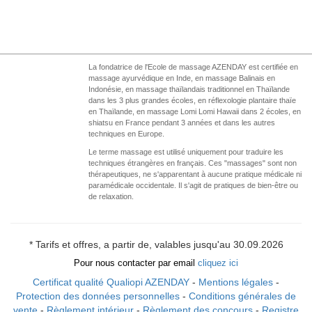
La fondatrice de l'Ecole de massage AZENDAY est certifiée en
massage ayurvédique en Inde, en massage Balinais en
Indonésie, en massage thaïlandais traditionnel en Thaïlande
dans les 3 plus grandes écoles, en réflexologie plantaire thaïe
en Thaïlande, en massage Lomi Lomi Hawaii dans 2 écoles, en
shiatsu en France pendant 3 années et dans les autres
techniques en Europe.
Le terme massage est utilisé uniquement pour traduire les
techniques étrangères en français. Ces "massages" sont non
thérapeutiques, ne s'apparentant à aucune pratique médicale ni
paramédicale occidentale. Il s'agit de pratiques de bien-être ou
de relaxation.
* Tarifs et offres, a partir de, valables jusqu'au 30.09.2026
Pour nous contacter par email
cliquez ici
Certificat qualité Qualiopi AZENDAY
-
Mentions légales
-
Protection des données personnelles
-
Conditions générales de
vente
-
Règlement intérieur
-
Règlement des concours
-
Registre