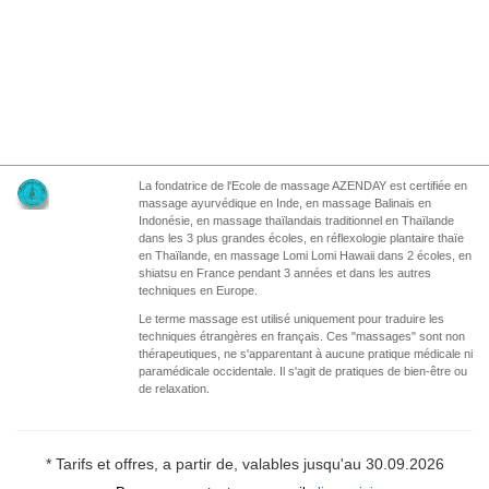
La fondatrice de l'Ecole de massage AZENDAY est certifiée en
massage ayurvédique en Inde, en massage Balinais en
Indonésie, en massage thaïlandais traditionnel en Thaïlande
dans les 3 plus grandes écoles, en réflexologie plantaire thaïe
en Thaïlande, en massage Lomi Lomi Hawaii dans 2 écoles, en
shiatsu en France pendant 3 années et dans les autres
techniques en Europe.
Le terme massage est utilisé uniquement pour traduire les
techniques étrangères en français. Ces "massages" sont non
thérapeutiques, ne s'apparentant à aucune pratique médicale ni
paramédicale occidentale. Il s'agit de pratiques de bien-être ou
de relaxation.
* Tarifs et offres, a partir de, valables jusqu'au 30.09.2026