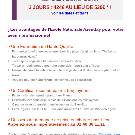
3 JOURS : 424€ AU LIEU DE 530€ * !
Voir les dates et tarifs
[ Les avantages de l'Ecole Nationale Azenday pour votre
avenir professionnel
> Une Formation de Haute Qualité :
Fondatrice formée aux massages dans les pays d'origine - Inde, Thaïlande,
Indonésie, Hawaïï
Techniques originales transmises dans la tradition
Travail en petit groupe pour une supervision précise et efficace
Manuel de cours très détaillé où chaque geste est illustré par une photo et un
texte
Astuces pour bien apprendre les techniques de massage
> Un Certificat reconnu par les Employeurs :
Ecole nationale, réputée partout en France
Certificats reconnus depuis plus de 14 ans par les employeurs
Carte de visite de qualité dans le secteur du Bien-Etre
Ecole agréée par la FFMBE qui vous ouvre droit au titre de Praticien agréé
> Dossiers de demande de prise en charge possibles :
Appelez-nous impérativement au 01.46.36.11.11
Voir les offres "à partir de " et les dates de validité sur les pages
"Praticien.ne en